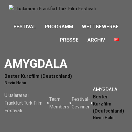
FESTIVAL
PROGRAMM
WETTBEWERBE
PRESSE
ARCHIV
AMYGDALA
Bester Kurzfilm (Deutschland)
Nevin Hahn
AMYGDALA
Uluslararası
Bester
Team
Festival-
Frankfurt Türk Film
>
>
>
Kurzfilm
Members
Gevinner
Festivali
(Deutschland)
Nevin Hahn