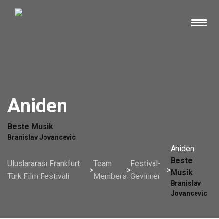
Aniden
Beste Musik
Branislav Jovancevic
Aniden
Beste
Uluslararası Frankfurt
Team
Festival-
>
>
>
Musik
Türk Film Festivali
Members
Gevinner
Branislav
Jovancevic